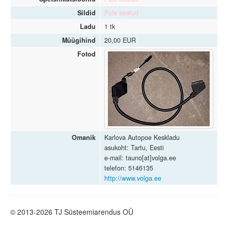
Sildid
Pole seatud
Ladu
1 tk
Müügihind
20,00 EUR
Fotod
Omanik
Karlova Autopoe Keskladu
asukoht: Tartu, Eesti
e-mail: tauno[at]volga.ee
telefon: 5146135
http://www.volga.ee
© 2013-2026 TJ Süsteemiarendus OÜ