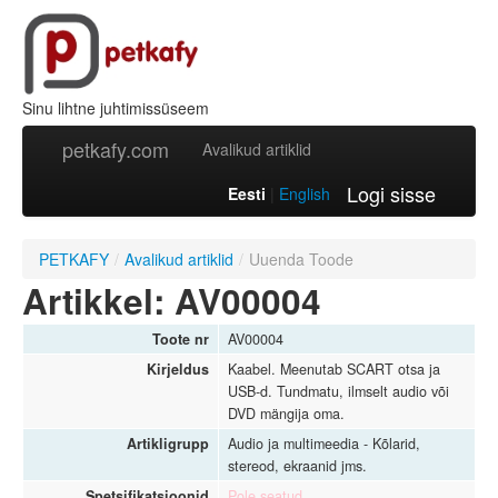
Sinu lihtne juhtimissüseem
petkafy.com
Avalikud artiklid
Logi sisse
Eesti
|
English
PETKAFY
/
Avalikud artiklid
/
Uuenda Toode
Artikkel: AV00004
Toote nr
AV00004
Kirjeldus
Kaabel. Meenutab SCART otsa ja
USB-d. Tundmatu, ilmselt audio või
DVD mängija oma.
Artikligrupp
Audio ja multimeedia - Kõlarid,
stereod, ekraanid jms.
Spetsifikatsioonid
Pole seatud