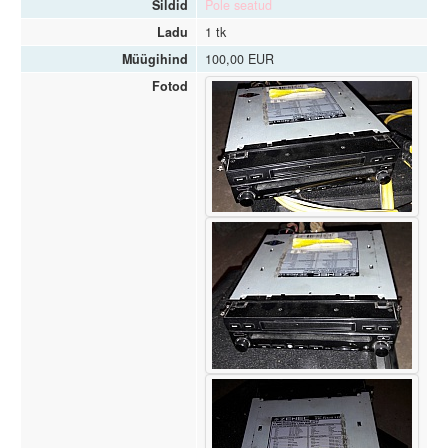
Sildid
Pole seatud
Ladu
1 tk
Müügihind
100,00 EUR
Fotod