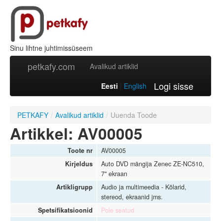
Sinu lihtne juhtimissüseem
petkafy.com
Avalikud artiklid
Logi sisse
Eesti
|
English
PETKAFY
/
Avalikud artiklid
/
Uuenda Toode
Artikkel: AV00005
Toote nr
AV00005
Kirjeldus
Auto DVD mängija Zenec ZE-NC510,
7" ekraan
Artikligrupp
Audio ja multimeedia - Kõlarid,
stereod, ekraanid jms.
Spetsifikatsioonid
Pole seatud