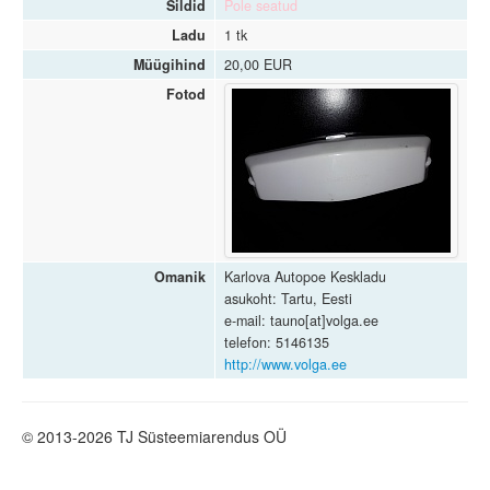
Sildid
Pole seatud
Ladu
1 tk
Müügihind
20,00 EUR
Fotod
Omanik
Karlova Autopoe Keskladu
asukoht: Tartu, Eesti
e-mail: tauno[at]volga.ee
telefon: 5146135
http://www.volga.ee
© 2013-2026 TJ Süsteemiarendus OÜ