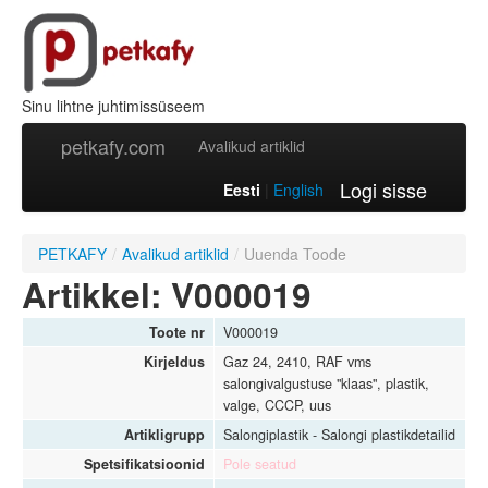
Sinu lihtne juhtimissüseem
petkafy.com
Avalikud artiklid
Logi sisse
Eesti
|
English
PETKAFY
/
Avalikud artiklid
/
Uuenda Toode
Artikkel: V000019
Toote nr
V000019
Kirjeldus
Gaz 24, 2410, RAF vms
salongivalgustuse "klaas", plastik,
valge, CCCP, uus
Artikligrupp
Salongiplastik - Salongi plastikdetailid
Spetsifikatsioonid
Pole seatud