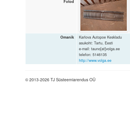
Fotod
Omanik
Karlova Autopoe Keskladu
asukoht: Tartu, Eesti
e-mail: tauno[at]volga.ee
telefon: 5146135
http://www.volga.ee
© 2013-2026 TJ Süsteemiarendus OÜ