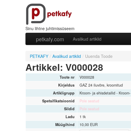
Sinu lihtne juhtimissüseem
petkafy.com
Avalikud artiklid
PETKAFY
/
Avalikud artiklid
/
Uuenda Toode
Artikkel: V000028
Toote nr
V000028
Kirjeldus
GAZ 24 iluvõre, kroomitud
Artikligrupp
Kroom- ja ehisdetailid - Kroom- 
Spetsifikatsioonid
Pole seatud
Sildid
Pole seatud
Ladu
1 tk
Müügihind
10,00 EUR