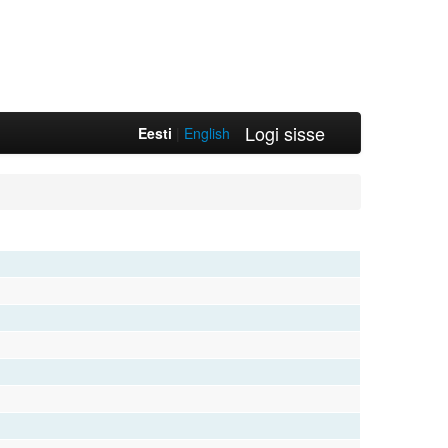
Logi sisse
Eesti
|
English