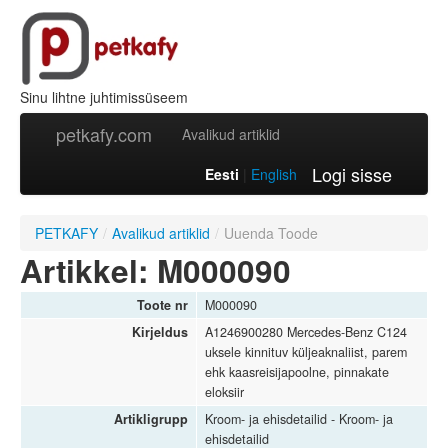
Sinu lihtne juhtimissüseem
petkafy.com
Avalikud artiklid
Logi sisse
Eesti
|
English
PETKAFY
/
Avalikud artiklid
/
Uuenda Toode
Artikkel: M000090
Toote nr
M000090
Kirjeldus
A1246900280 Mercedes-Benz C124
uksele kinnituv küljeaknaliist, parem
ehk kaasreisijapoolne, pinnakate
eloksiir
Artikligrupp
Kroom- ja ehisdetailid - Kroom- ja
ehisdetailid