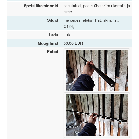
Spetsifikatsioonid
kasutatud, peale ühe kriimu korralik ja
sirge
Sildid
mercedes, eloksiirliist, aknaliist,
C124,
Ladu
1 tk
Müügihind
50,00 EUR
Fotod