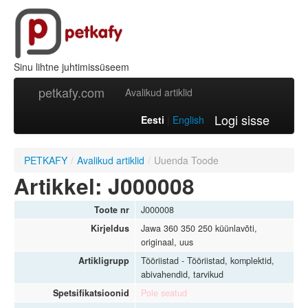
Sinu lihtne juhtimissüseem
petkafy.com
Avalikud artiklid
Logi sisse
Eesti
|
English
PETKAFY
/
Avalikud artiklid
/
Uuenda Toode
Artikkel: J000008
Toote nr
J000008
Kirjeldus
Jawa 360 350 250 küünlavõti,
originaal, uus
Artikligrupp
Tööriistad - Tööriistad, komplektid,
abivahendid, tarvikud
Spetsifikatsioonid
Pole seatud