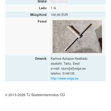
Sildid
Pole seatud
Ladu
1 tk
Müügihind
100,00 EUR
Fotod
Omanik
Karlova Autopoe Keskladu
asukoht: Tartu, Eesti
e-mail: tauno[at]volga.ee
telefon: 5146135
http://www.volga.ee
© 2013-2026 TJ Süsteemiarendus OÜ