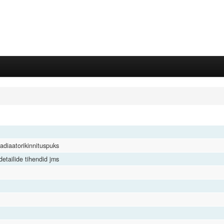
diaatorikinnituspuks
etailide tihendid jms