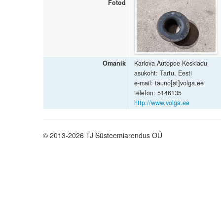
Fotod
Omanik
Karlova Autopoe Keskladu
asukoht: Tartu, Eesti
e-mail: tauno[at]volga.ee
telefon: 5146135
http://www.volga.ee
© 2013-2026 TJ Süsteemiarendus OÜ