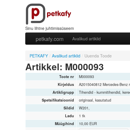
Sinu lihtne juhtimissüseem
petkafy.com
Avalikud artiklid
PETKAFY
/
Avalikud artiklid
/
Uuenda Toode
Artikkel: M000093
Toote nr
M000093
Kirjeldus
A2015040812 Mercedes-Benz ra
Artikligrupp
Tihendid - kummitihendid, kered
Spetsifikatsioonid
originaal, kasutatud
Sildid
W201,
Ladu
1 tk
Müügihind
10,00 EUR