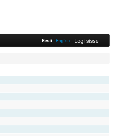
Logi sisse
Eesti
|
English