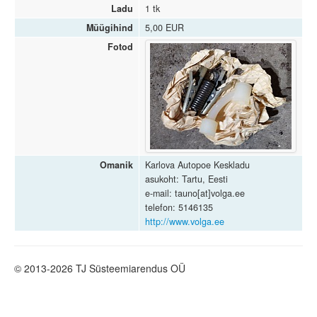
Ladu
1 tk
Müügihind
5,00 EUR
Fotod
Omanik
Karlova Autopoe Keskladu
asukoht: Tartu, Eesti
e-mail: tauno[at]volga.ee
telefon: 5146135
http://www.volga.ee
© 2013-2026 TJ Süsteemiarendus OÜ