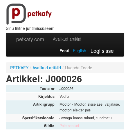
Sinu lihtne juhtimissüseem
petkafy.com
Avalikud artiklid
Logi sisse
Eesti
|
English
PETKAFY
/
Avalikud artiklid
/
Uuenda Toode
Artikkel: J000026
Toote nr
J000026
Kirjeldus
Vedru
Artikligrupp
Mootor - Mootor, sisselase, väljalase,
mootori elekter jms
Spetsifikatsioonid
Jawaga kaasa tulnud, tundmatu
Sildid
Pole seatud