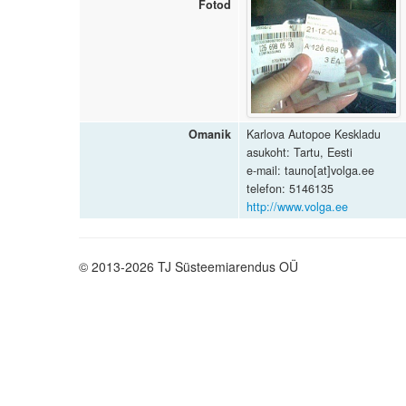
Fotod
Omanik
Karlova Autopoe Keskladu
asukoht: Tartu, Eesti
e-mail: tauno[at]volga.ee
telefon: 5146135
http://www.volga.ee
© 2013-2026 TJ Süsteemiarendus OÜ