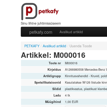
Sinu lihtne juhtimissüseem
petkafy.com
Avalikud artiklid
PETKAFY
/
Avalikud artiklid
/
Uuenda Toode
Artikkel: M000016
Toote nr
M000016
Kirjeldus
A1266980558 Mercedes-Benz W12
Artikligrupp
Kinnitusvahendid - Kruvid, poldi
Spetsifikatsioonid
Kasutatakse W126 liistude kinn
Sildid
plastikvastus, plastikust klambe
Ladu
4 tk
Müügihind
1,00 EUR