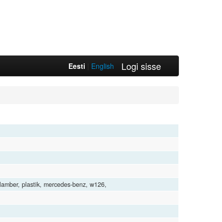
Logi sisse
Eesti
|
English
ikklamber, plastik, mercedes-benz, w126,