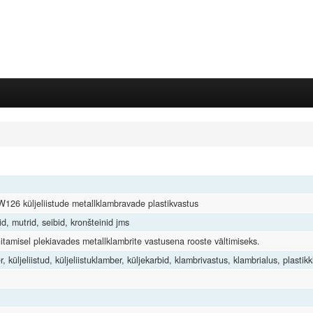
6 küljeliistude metallklambravade plastikvastus
d, mutrid, seibid, kronšteinid jms
itamisel plekiavades metallklambrite vastusena rooste vältimiseks.
r, küljeliistud, küljeliistuklamber, küljekarbid, klambrivastus, klambrialus, plast