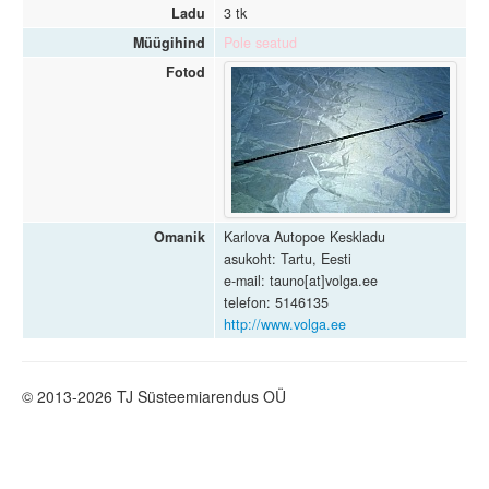
Ladu
3 tk
Müügihind
Pole seatud
Fotod
Omanik
Karlova Autopoe Keskladu
asukoht: Tartu, Eesti
e-mail: tauno[at]volga.ee
telefon: 5146135
http://www.volga.ee
© 2013-2026 TJ Süsteemiarendus OÜ