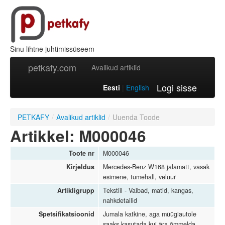
Sinu lihtne juhtimissüseem
petkafy.com
Avalikud artiklid
Logi sisse
Eesti
|
English
PETKAFY
/
Avalikud artiklid
/
Uuenda Toode
Artikkel: M000046
Toote nr
M000046
Kirjeldus
Mercedes-Benz W168 jalamatt, vasak
esimene, tumehall, veluur
Artikligrupp
Tekstiil - Vaibad, matid, kangas,
nahkdetailid
Spetsifikatsioonid
Jumala katkine, aga müügiautole
saaks kasutada kui ära õmmelda