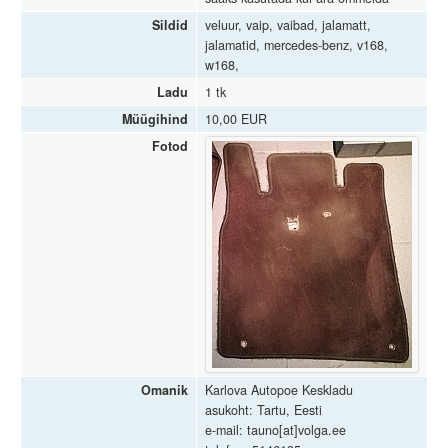
Sildid
veluur, vaip, vaibad, jalamatt,
jalamatid, mercedes-benz, v168,
w168,
Ladu
1 tk
Müügihind
10,00 EUR
Fotod
Omanik
Karlova Autopoe Keskladu
asukoht: Tartu, Eesti
e-mail: tauno[at]volga.ee