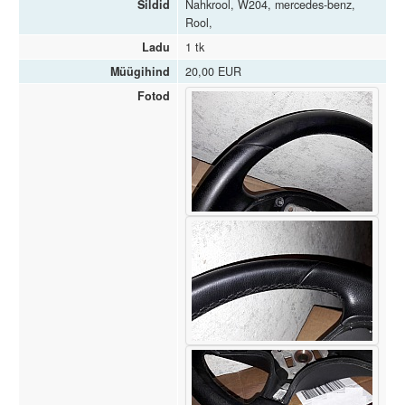
Sildid
Nahkrool, W204, mercedes-benz,
Rool,
Ladu
1 tk
Müügihind
20,00 EUR
Fotod