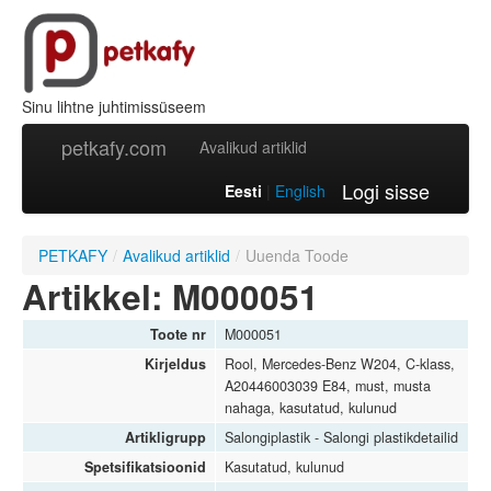
Sinu lihtne juhtimissüseem
petkafy.com
Avalikud artiklid
Logi sisse
Eesti
|
English
PETKAFY
/
Avalikud artiklid
/
Uuenda Toode
Artikkel: M000051
Toote nr
M000051
Kirjeldus
Rool, Mercedes-Benz W204, C-klass,
A20446003039 E84, must, musta
nahaga, kasutatud, kulunud
Artikligrupp
Salongiplastik - Salongi plastikdetailid
Spetsifikatsioonid
Kasutatud, kulunud