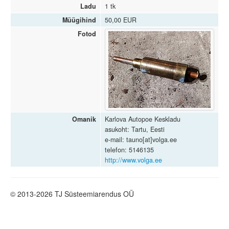
Ladu
1 tk
Müügihind
50,00 EUR
Fotod
Omanik
Karlova Autopoe Keskladu
asukoht: Tartu, Eesti
e-mail: tauno[at]volga.ee
telefon: 5146135
http://www.volga.ee
© 2013-2026 TJ Süsteemiarendus OÜ