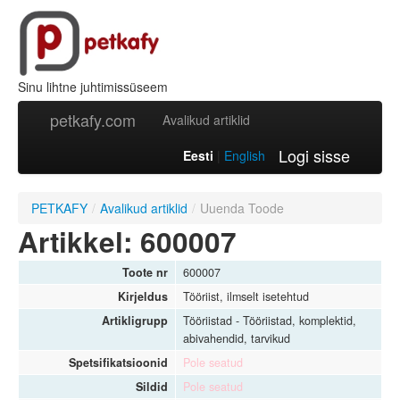
Sinu lihtne juhtimissüseem
petkafy.com
Avalikud artiklid
Logi sisse
Eesti
|
English
PETKAFY
/
Avalikud artiklid
/
Uuenda Toode
Artikkel: 600007
Toote nr
600007
Kirjeldus
Tööriist, ilmselt isetehtud
Artikligrupp
Tööriistad - Tööriistad, komplektid,
abivahendid, tarvikud
Spetsifikatsioonid
Pole seatud
Sildid
Pole seatud