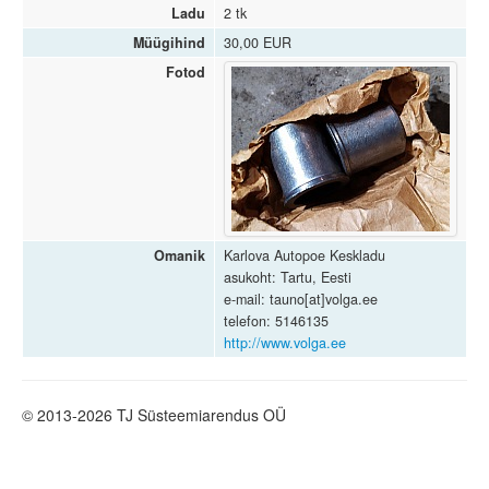
Ladu
2 tk
Müügihind
30,00 EUR
Fotod
Omanik
Karlova Autopoe Keskladu
asukoht: Tartu, Eesti
e-mail: tauno[at]volga.ee
telefon: 5146135
http://www.volga.ee
© 2013-2026 TJ Süsteemiarendus OÜ