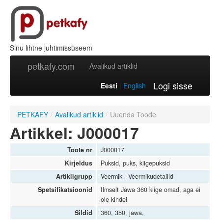
Sinu lihtne juhtimissüseem
petkafy.com
Avalikud artiklid
Logi sisse
Eesti
|
English
PETKAFY
/
Avalikud artiklid
/
Uuenda Toode
Artikkel: J000017
Toote nr
J000017
Kirjeldus
Puksid, puks, kiigepuksid
Artikligrupp
Veermik - Veermikudetailid
Spetsifikatsioonid
Ilmselt Jawa 360 kiige omad, aga ei
ole kindel
Sildid
360, 350, jawa,